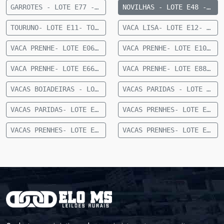
GARROTES - LOTE E77 - 16 MACHOS NELORE 12 A 15 MESES - 255 KG - 28 KM DE CAMAPUÃ
NOVILHAS - LOTE E48 - 30 FÊMEAS CRUZADAS 12 A 15 MESES - 231 KG - 60 KM DE CAMAPUÃ
TOURUNO- LOTE E11- TOURUNOS NELORE- 864 KG- 55 KM DE CAMAPUÃ
VACA LISA- LOTE E12- 22 VACAS NELORE LISA- 36 MESES A CIMA- 449 KG- 65 KM DE CAMAPUÃ
VACA PRENHE- LOTE E06- 23 VACAS NELORE PRENHES- (21 VACAS TERÇO FINAL, 2 VACAS TERÇO MÉDIO)- 36 MESES- 389 KG- 53 KM DE CAMAPUÃ
VACA PRENHE- LOTE E10- 22 VACAS NELORE PRENHES- (20 TERÇO FINAL E 02 TERÇO INICIAL DE GESTAÇÃO)- 409 KG- 64KM DE CAMAPUÃ
VACA PRENHE- LOTE E66- 28 VACAS ANELORADAS PRENHES- (3 A 5 MESES DE GESTAÇÃO)- 391 KG- 14 KM DE CAMAPUÃ
VACA PRENHE- LOTE E88- 20 VACAS NELORE PRENHES- (3 A 5 MESES DE GESTAÇÃO) 414 KG- 14 KM DE CAMAPUÃ
VACAS BOIADEIRAS - LOTE E38 - 20 VACAS BOIADEIRAS NELORE - 415 KG - 60 KM DE CAMAPUÃ
VACAS PARIDAS - LOTE E71 - 15 VACAS PARIDAS NELORE - 10 MACHOS E 5 FÊMEAS - 404 KG - 16 KM DE CAMAPUÃ
VACAS PARIDAS- LOTE E08- 15 VACAS NELORE PARIDAS- (8 MACHOS E 7 FÊMEAS)- 433 KG- 53 KM DE CAMAPUÃ
VACAS PRENHES- LOTE E01B- 09 VACAS NELORE PRENHES- (30 A 120 DIAS)- 36 MESES A CIMA- 455 KG-20 KM DE CAMAPUÃ
VACAS PRENHES- LOTE E03- 15 VACAS NELORE PRENHES (2 A 6 MESES DE GESTAÇÃO) 36 MESES A CIMA- 409 KG- 20 KM DE CAMAPUÃ
VACAS PRENHES- LOTE E07- 21 VACAS NELORE PRENHES- (TERÇO FINAL DE GESTAÇÃO)- 36 MESES- 476 KG- 53 KM DE CAMAPUÃ