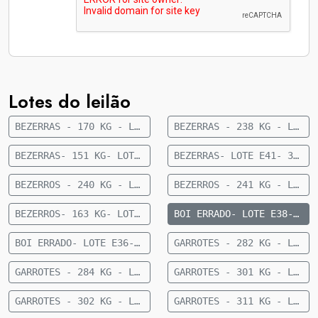
Lotes do leilão
BEZERRAS - 170 KG - LOTE E05 - 41 FÊMEAS NELORE 8 A 10 MESES - 170 KG - 35 KM DE CAMAPUÃ
BEZERRAS - 238 KG - LOTE E35- 24 FÊMEAS 1/2 CRUZAMENTO INDUSTRIAL 9 MESES- 238 KG- 56 KM DE FIGUEIRÃO
BEZERRAS- 151 KG- LOTE E62- 36 FEMEAS NELORE- 8 A 10 MESES- 151 KG- 70 KM DE CAMAPUA SENTIDO PARAISO DAS AGUAS
BEZERRAS- LOTE E41- 30 FÊMEAS NELORE 10 A 12 MESES- 192 KG- 84 KM DE CAMAPUÃ
BEZERROS - 240 KG - LOTE E34- 36 MACHOS 1/2 SANGUE CRUZAMENTO INDUSTRIAL 9 MESES- 240 KG- 56 KM DE FIGUEIRÃO
BEZERROS - 241 KG - LOTE E96 - 36 MACHOS SENDO 11 ANGUS E 25 NELORE - 8 A 10 MESES - 241 KG - 77 KM DE CAMAPUÃ SENTIDO PARAÍSO DAS ÁGUAS
BEZERROS- 163 KG- LOTE E23- 45 MACHOS NELORE- 8 A 10 MESES- 163 KG- 70 KM DE CAMAPUA SENTIDO PARAISO DAS AGUAS
BOI ERRADO- LOTE E38- 12 MACHOS NELORE- 18 A 20 MESES- 615 KG - 27 KM DE CAMAPUÃ
BOI ERRADO- LOTE E36- 16 MACHOS NELORE- 18 A 20 MESES- 449 KG - 27 KM DE CAMAPUÃ
GARROTES - 282 KG - LOTE E03 - 34 MACHOS CRUZADOS 15 MESES - 282 KG - 60 KM DE CAMAPUÃ
GARROTES - 284 KG - LOTE E02 - 28 MACHOS NELORE 15 MESES - 284 KG - 60 KM DE CAMAPUÃ
GARROTES - 301 KG - LOTE E01 - 64 MACHOS NELORE 15 MESES - 301 KG - 60 KM DE CAMAPUÃ
GARROTES - 302 KG - LOTE E04 - 27 MACHOS ANGUS 15 MESES - 302 KG - 60 KM DE CAMAPUÃ
GARROTES - 311 KG - LOTE E99 - 37 MACHOS NELORE 15 A 20 MESES - 311 KG - 60 KM DE CAMAPUÃ