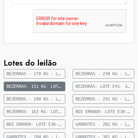
Lotes do leilão
BEZERRAS - 170 KG - LOTE E05 - 41 FÊMEAS NELORE 8 A 10 MESES - 170 KG - 35 KM DE CAMAPUÃ
BEZERRAS - 238 KG - LOTE E35- 24 FÊMEAS 1/2 CRUZAMENTO INDUSTRIAL 9 MESES- 238 KG- 56 KM DE FIGUEIRÃO
BEZERRAS- 151 KG- LOTE E62- 36 FEMEAS NELORE- 8 A 10 MESES- 151 KG- 70 KM DE CAMAPUA SENTIDO PARAISO DAS AGUAS
BEZERRAS- LOTE E41- 30 FÊMEAS NELORE 10 A 12 MESES- 192 KG- 84 KM DE CAMAPUÃ
BEZERROS - 240 KG - LOTE E34- 36 MACHOS 1/2 SANGUE CRUZAMENTO INDUSTRIAL 9 MESES- 240 KG- 56 KM DE FIGUEIRÃO
BEZERROS - 241 KG - LOTE E96 - 36 MACHOS SENDO 11 ANGUS E 25 NELORE - 8 A 10 MESES - 241 KG - 77 KM DE CAMAPUÃ SENTIDO PARAÍSO DAS ÁGUAS
BEZERROS- 163 KG- LOTE E23- 45 MACHOS NELORE- 8 A 10 MESES- 163 KG- 70 KM DE CAMAPUA SENTIDO PARAISO DAS AGUAS
BOI ERRADO- LOTE E38- 12 MACHOS NELORE- 18 A 20 MESES- 615 KG - 27 KM DE CAMAPUÃ
BOI ERRADO- LOTE E36- 16 MACHOS NELORE- 18 A 20 MESES- 449 KG - 27 KM DE CAMAPUÃ
GARROTES - 282 KG - LOTE E03 - 34 MACHOS CRUZADOS 15 MESES - 282 KG - 60 KM DE CAMAPUÃ
GARROTES - 284 KG - LOTE E02 - 28 MACHOS NELORE 15 MESES - 284 KG - 60 KM DE CAMAPUÃ
GARROTES - 301 KG - LOTE E01 - 64 MACHOS NELORE 15 MESES - 301 KG - 60 KM DE CAMAPUÃ