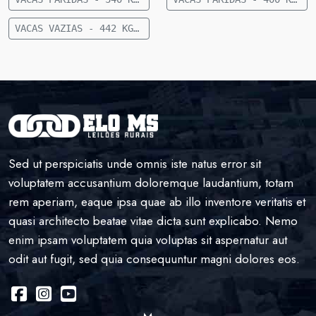
VACAS VAZIAS - 442 KG - LOTE E82 - 20 VACAS VAZIAS - 442 KG - 63 KM DE CAMAPUÃ SENTIDO PARAÍSO
Sed ut perspiciatis unde omnis iste natus error sit
voluptatem accusantium doloremque laudantium, totam
rem aperiam, eaque ipsa quae ab illo inventore veritatis et
quasi architecto beatae vitae dicta sunt explicabo. Nemo
enim ipsam voluptatem quia voluptas sit aspernatur aut
odit aut fugit, sed quia consequuntur magni dolores eos.