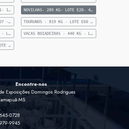
NOVILHAS- 283 KG- LOTE E21- 10 FEMEAS CRUZADAS- 12 A 15 MESES- 283 KG- 70 KM DE CAMAPUA SENTIDO PARAISO DAS AGUAS
NOVILHAS- 289 KG- LOTE E20- 40 FEMEAS NELORE- 18 A 24 MESES- 289 KG- 70 KM DE CAMAPUA SENTIDO FIGUEIRAO
TOURUNO - 824 KG - LOTE E07 - 1 TOURUNO NELORE - 824 KG - 35 KM DE CAMAPUÃ
TOURUNOS - 819 KG - LOTE E60 - 5 TOURUNOS NELORE - 819 KG - 36 KM DE CAMAPUÃ
VACAS BOIADEIRAS - 377 KG - LOTE E83 - 11 VACAS BOIADEIRA NELORE SEM DG - 377 KG - 28 KM DE CAMAPUÃ
VACAS BOIADEIRAS - 440 KG - LOTE E93 - 27 VACAS BOIADEIRAS NELORE - 440KG - 50 KM DE CAMAPUÃ SENTIDO PARAÍSO
VACAS VAZIAS - 442 KG - LOTE E82 - 20 VACAS VAZIAS - 442 KG - 63 KM DE CAMAPUÃ SENTIDO PARAÍSO
Encontre-nos
de Exposições Domingos Rodrigues
 Camapuã-MS
9645-0728
9979-9945