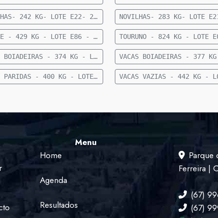
NOVILHAS- 242 KG- LOTE E22- 23 FEMEAS NELORE- 12 A 15 MESES- 242 KG- 70 KM DE CAMAPUA SENTIDO FIGUEIRAO
PRENHE - 429 KG - LOTE E86 - 18 FÊMEAS NELORE PRENHE (TERÇO FINAL) - 429 KG - 50 KM DE CAMAPUÃ SENTIDO PARAISO DAS AGUAS
VACAS BOIADEIRAS - 374 KG - LOTE E92 - 30 VACAS BOIADEIRAS NELORE - 374 KG - 50 KM DE CAMAPUÃ SENTIDO PARAÍSO
VACAS PARIDAS - 400 KG - LOTE E89 - 7 VACAS PARIDAS (4 MACHOS E 3 FÊMEAS) - 400 KG - 50 KM DE CAMAPUÃ SENTIDO PARAISO
Menu
Home
Parque 
r
Ferreira |
Agenda
(67) 9
Resultados
cto
(67) 9