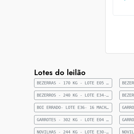
Lotes do leilão
BEZERRAS - 170 KG - LOTE E05 - 41 FÊMEAS NELORE 8 A 10 MESES - 170 KG - 35 KM DE CAMAPUÃ
BEZERROS - 240 KG - LOTE E34- 36 MACHOS 1/2 SANGUE CRUZAMENTO INDUSTRIAL 9 MESES- 240 KG- 56 KM DE FIGUEIRÃO
BOI ERRADO- LOTE E36- 16 MACHOS NELORE- 18 A 20 MESES- 449 KG - 27 KM DE CAMAPUÃ
GARROTES - 302 KG - LOTE E04 - 27 MACHOS ANGUS 15 MESES - 302 KG - 60 KM DE CAMAPUÃ
NOVILHAS - 244 KG - LOTE E30- 23 FÊMEAS 1/2 CRUZAMENTO INDUSTRIAL 12 A 15 MESES- 244 KG- 73 KM DE CAMAPUÃ