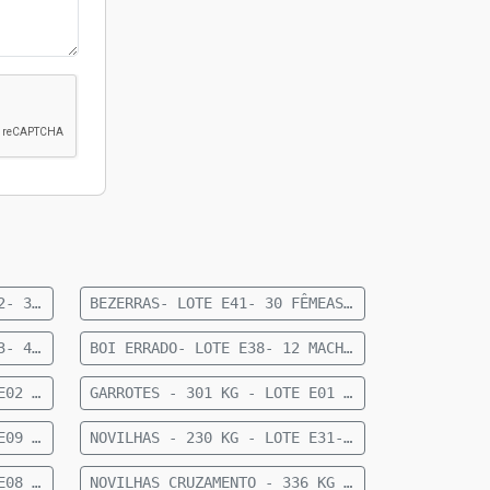
BEZERRAS- 151 KG- LOTE E62- 36 FEMEAS NELORE- 8 A 10 MESES- 151 KG- 70 KM DE CAMAPUA SENTIDO PARAISO DAS AGUAS
BEZERRAS- LOTE E41- 30 FÊMEAS NELORE 10 A 12 MESES- 192 KG- 84 KM DE CAMAPUÃ
BEZERROS- 163 KG- LOTE E23- 45 MACHOS NELORE- 8 A 10 MESES- 163 KG- 70 KM DE CAMAPUA SENTIDO PARAISO DAS AGUAS
BOI ERRADO- LOTE E38- 12 MACHOS NELORE- 18 A 20 MESES- 615 KG - 27 KM DE CAMAPUÃ
GARROTES - 284 KG - LOTE E02 - 28 MACHOS NELORE 15 MESES - 284 KG - 60 KM DE CAMAPUÃ
GARROTES - 301 KG - LOTE E01 - 64 MACHOS NELORE 15 MESES - 301 KG - 60 KM DE CAMAPUÃ
NOVILHAS - 218 KG - LOTE E09 - 21 FÊMEAS ANELORADAS 12 A 15 MESES - 218 KG - 35 KM DE CAMAPUÃ
NOVILHAS - 230 KG - LOTE E31- 26 FÊMEAS ANELORADAS 12 A 15 MESES- 230 KG- 73 KM DE CAMAPUÃ
NOVILHAS - 266 KG - LOTE E08 - 22 FÊMEAS NELORE 12 A 15 MESES - 266 KG - 43 KM DE CAMAPUÃ SENTIDO FIGUEIRÃO
NOVILHAS CRUZAMENTO - 336 KG - LOTE E06 - 33 FÊMEAS MEIO SANGUE CHAROLÊS 12 A 15 MESES - 336 KG - 36KM DE CAMAPUÃ