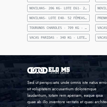
NOVILHAS- 206 KG- LOTE E61- 22 FEMEAS NELORE- 12 A 15 MESES- 206 KG- 70 KM DE CAMAPUA SENTIDO FIGUEIRAO
NOVILHAS- LOTE E40- 52 FÊMEAS NELORE 15 MESES- 255 KG- 84 KM DE CAMAPUÃ
TOURUNOS CHAROLES - 709 KG - LOTE E80 - 3 TOURUNOS CHAROLÊS - 709 KG - 36 KM DE CAMAPUÃ
VACAS PARIDAS - 340 KG - LOTE E88 - 21 VACAS PARIDAS (11 MACHOS E 10 FÊMEAS) - 340 KG - 28 KM DE CAMAPUÃ SENTIDO SÃO PEDRO
Sed ut perspiciatis unde omnis iste natus erro
sit voluptatem accusantium doloremque
laudantium, totam rem aperiam, eaque ipsa
quae ab illo inventore veritatis et quasi archite