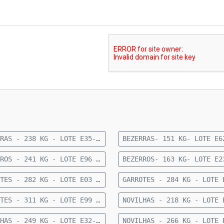
BEZERRAS - 238 KG - LOTE E35- 24 FÊMEAS 1/2 CRUZAMENTO INDUSTRIAL 9 MESES- 238 KG- 56 KM DE FIGUEIRÃO
BEZERROS - 241 KG - LOTE E96 - 36 MACHOS SENDO 11 ANGUS E 25 NELORE - 8 A 10 MESES - 241 KG - 77 KM DE CAMAPUÃ SENTIDO PARAÍSO DAS ÁGUAS
GARROTES - 282 KG - LOTE E03 - 34 MACHOS CRUZADOS 15 MESES - 282 KG - 60 KM DE CAMAPUÃ
GARROTES - 311 KG - LOTE E99 - 37 MACHOS NELORE 15 A 20 MESES - 311 KG - 60 KM DE CAMAPUÃ
NOVILHAS - 249 KG - LOTE E32- 27 FÊMEAS ANELORADAS 12 A 15 MESES- 249 KG- 73 KM DE CAMAPUÃ