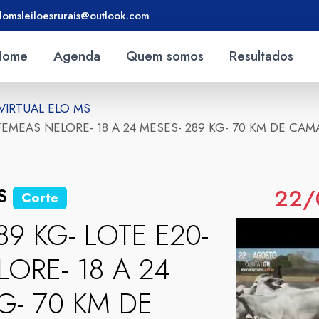
lomsleiloesrurais@outlook.com
Home
Agenda
Quem somos
Resultados
 VIRTUAL ELO MS
0 FEMEAS NELORE- 18 A 24 MESES- 289 KG- 70 KM DE C
22/
MS
Corte
89 KG- LOTE E20-
ORE- 18 A 24
G- 70 KM DE